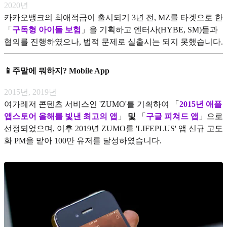
2020년
카카오뱅크의 최애적금이 출시되기 3년 전, MZ를 타겟으로 한
「
구독형 아이돌 보험
」을 기획하고 엔터사(HYBE, SM)들과
협의를 진행하였으나, 법적 문제로 실출시는 되지 못했습니다.
📱주말에 뭐하지? Mobile App
2015년, 2019년
여가레저 콘텐츠 서비스인 'ZUMO'를 기획하여 「
2015년 애플
앱스토어 올해를 빛낸 최고의 앱
」
및
「
구글 피쳐드 앱
」으로
선정되었으며, 이후 2019년 ZUMO를 'LIFEPLUS' 앱 신규 고도
화 PM을 맡아 100만 유저를 달성하였습니다.