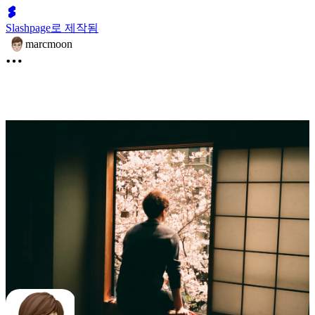
Slashpage로 제작됨
marcmoon